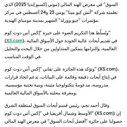
السوق" في معرض الهند المالي (موني إكسبو إنديا 2025) الذي
نظمته شركة "أتش كيو مينا" يومي 23 و24 أغسطس في مركز
مؤتمرات "جيو وورلد" الشهير بمدينة مومباي الهندية.
ويُسلّط هذا التكريم الضوء على خبرة "إكس أس دوت كوم"
)، في تقديم أبحاث عالية الجودة حول الأسواق المالية
XS.com
(
العالمية، والتزامها بتمكين المتداولين من خلال البحث والتحليل
في الوقت المناسب.
وتؤكد هذه الجائزة على تفاني "إكس أس دوت كوم" (XS.com)،
في إنتاج أبحاث دقيقة وقائمة على البيانات، تدعم اتخاذ قرارات
مدروسة، مدعومةً بتكنولوجيا متينة، وبنية تحتية مؤسسية،
ومعرفة محلية بالأسواق المالية العالمية.
وقال أحمد نجم، رئيس قسم أبحاث السوق لمنطقة الشرق
الأوسط وشمال أفريقيا في "إكس أس دوت كوم" (XS.com): إن
حصولنا على جائزة "أفضل أبحاث السوق" في معرض الهند المالي