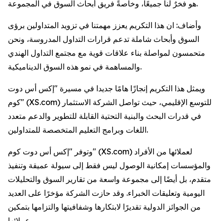
هو فخرٌ لنا جميعًا، وخاصةً فريق أبحاث السوق في المجموعة.
وأضاف: ان هذا التكريم يعزز مهمتنا في تزويد المتداولين برؤى
السوق وأبحاث شاملة تدعم قرارات التداول المدروسة، ونحن
متحمسون لمواصلة بناء علاقات قوية مع مجتمع التداول الهندي
والمساهمة في نمو هذه السوق الديناميكية.
ويمثل هذا التكريم إنجازًا هامًا جديدا في مسيرة "إكس أس دوت
كوم" (XS.com) للتوسع الإقليمي، حيث تواصل الشركة الاستثمار
في قدرات البحث والبنية التحتية القابلة للتطوير والدعم متعدد
اللغات وبرامج التعليم المتخصصة للمتداولين.
وتوفر "إكس أس دوت كوم" (XS.com) لعملائها من الأفراد
والمؤسسات إمكانية الوصول ليس فقط إلى سيولة عميقة وتنفيذ
متقدم، بل أيضًا إلى مجموعة واسعة من تقارير السوق والتحليلات
اليومية وتعليقات الخبراء. وقد حازت الشركة مؤخرًا على العديد
من الجوائز الدولية تقديرًا لابتكارها وشفافيتها والتزامها بتمكين
عملائها.