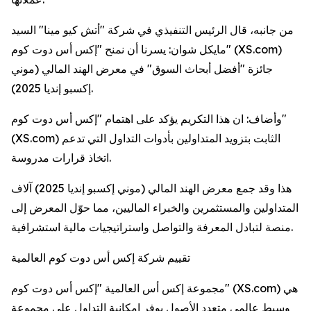
من جانبه، قال الرئيس التنفيذي في شركة "أتش كيو مينا" السيد
مايكل شوان: يسرنا أن نمنح "إكس أس دوت كوم" (XS.com)
جائزة "أفضل أبحاث السوق" في معرض الهند المالي (موني
إكسبو إنديا 2025).
وأضاف: ان هذا التكريم يؤكد على اهتمام "إكس أس دوت كوم"
(XS.com) الثابت بتزويد المتداولين بأدوات التداول التي تدعم
اتخاذ قرارات مدروسة.
هذا وقد جمع معرض الهند المالي (موني إكسبو إنديا 2025) آلاف
المتداولين والمستثمرين والخبراء الماليين، مما حوّل المعرض إلى
منصة لتبادل المعرفة والتواصل واستراتيجيات مالية استشرافية.
تقييم شركة إكس أس دوت كوم العالمية
مجموعة إكس أس العالمية "إكس أس دوت كوم" (XS.com) هي
وسيط عالمي متعدد الأصول يوفر إمكانية التداول على مجموعة